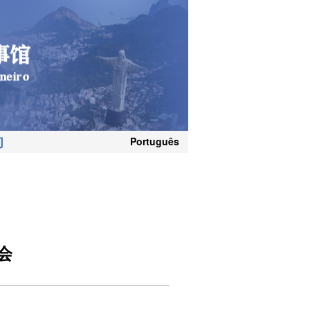
们
Português
会