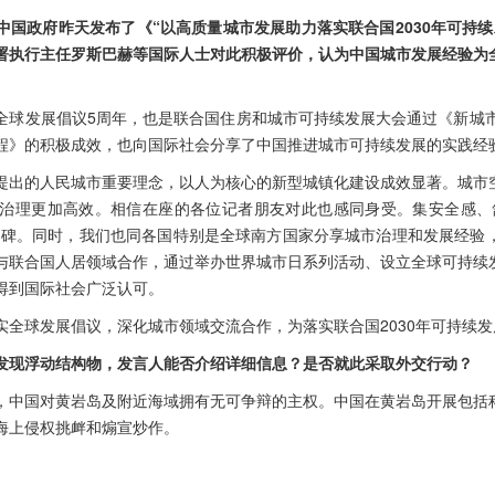
中国政府昨天发布了《“以高质量城市发展助力落实联合国2030年可持续
署执行主任罗斯巴赫等国际人士对此积极评价，认为中国城市发展经验为
全球发展倡议5周年，也是联合国住房和城市可持续发展大会通过《新城市
程》的积极成效，也向国际社会分享了中国推进城市可持续发展的实践经
提出的人民城市重要理念，以人为核心的新型城镇化建设成效显著。城市
治理更加高效。相信在座的各位记者朋友对此也感同身受。集安全感、
口碑。同时，我们也同各国特别是全球南方国家分享城市治理和发展经验
与联合国人居领域合作，通过举办世界城市日系列活动、设立全球可持续
得到国际社会广泛认可。
实全球发展倡议，深化城市领域交流合作，为落实联合国2030年可持续
发现浮动结构物，发言人能否介绍详细信息？是否就此采取外交行动？
，中国对黄岩岛及附近海域拥有无可争辩的主权。中国在黄岩岛开展包括
海上侵权挑衅和煽宣炒作。