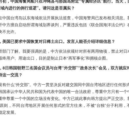
月初，中国海警局船只在冲绳县与那国岛附近“专属经济区”航行。当天，
区域内进行的例行巡逻”。请问这是否属实？
在中国台湾岛以东海域依法开展执法巡查，中国海警局已发布相关消息。
开中方擅自启动所谓海域划界谈判，严重违反包括《联合国海洋法公约》
决不允许。
，美国已要求中国恢复对日稀土出口。发言人能否介绍详细信息？
管部门了解。我要强调的是，中方依法依规针对所有两用物项，禁止对日
最终用户、用途出口，目的是制止日本“再军事化”和拥核企图。
，8日韩国朝野三名国会议员与台湾“外交部”“政务次长”会见，双方就应
待这一交流？
有什么“外交部”。中方一贯坚决反对建交国同中国台湾地区进行任何形式
韩国承认中华人民共和国为代表中国的唯一合法政府，尊重中方只有一个
重申尊重一个中国的立场没有变化。中方已就此事向韩方提出严正交涉。
原则，不同台湾地区开展任何形式的官方往来，不被“台独”分子利用，不
稳定发展。