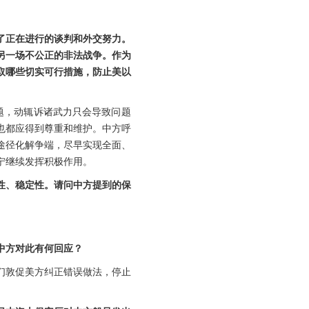
了正在进行的谈判和外交努力。
另一场不公正的非法战争。作为
取哪些切实可行措施，防止美以
题，动辄诉诸武力只会导致问题
也都应得到尊重和维护。中方呼
途径化解争端，尽早实现全面、
宁继续发挥积极作用。
性、稳定性。请问中方提到的保
中方对此有何回应？
们敦促美方纠正错误做法，停止