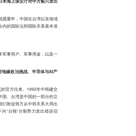
日本海上保安厅对中方船只发出
我愿重申，中国在台湾以东海域
在内的国际法和国际关系基本准
本军事用户、军事用途，以及一
对地缘政治挑战、半导体与AI产
的官方往来。1992年中韩建交
中国、台湾是中国的一部分的立
我们敦促韩方从中韩关系大局出
向“台独”分裂势力发出错误信