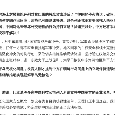
的海上封锁和以色列对黎巴嫩的持续攻击违反了与伊朗的停火协议，破坏
迫使伊朗作出回应，局势也可能迅速升级。以色列正试图将美国拖入西亚
国，中国对这些破坏外交进程的行为持何立场？除谴责以外，中方还将采
突和平解决？
月，对中东海湾地区国家造成严重冲击。事实证明，军事途径解决不了问
段，任何一方都不应重新挑起军事冲突。地区国家的主权安全和领土完整
能激化冲突的对抗行动，采取切实措施推动局势降温，坚持通过政治外交
四点主张精神，进一步致力于止战促和，为早日恢复中东海湾地区和平安
半岛无核化问题，发言人刚才提到中方在朝鲜半岛问题上的立场保持连续
将继续推动实现朝鲜半岛无核化？
。
、腾讯、比亚迪等多家中国科技公司列入所谓支持中国军方的企业名单。
泛化国家安全概念，划设各类名目的歧视性清单，无理打压中国企业。我
将采取必要措施，坚定维护中国企业的正当合法权益。