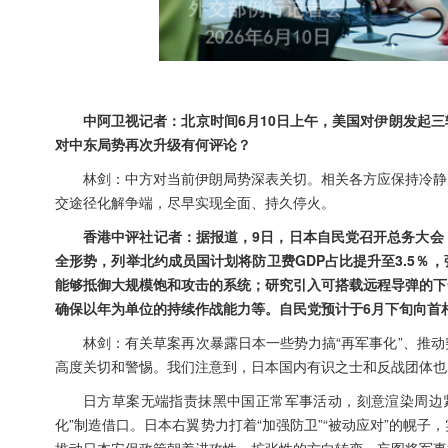
中阿卫视记者：北京时间6月10日上午，美国对伊朗发起
对中东局势再次升级有何评论？
林剑：中方对当前伊朗局势深表关切。相关各方应保持冷静
交途径化解争端，尽早实现全面、持久停火。
香港中评社记者：据报道，9日，日本自民党召开总务大会
全形势，列举北约成员国计划将防卫费GDP占比提升至3.5
能够抵御大规模饱和攻击的系统；研究引入可搭载远程导弹的下
确保以年为单位的持续作战能力等。自民党预计于6月下旬向首
林剑：有关草案再次暴露日本一些势力搞“再军事化”、推
高度关切和警惕。我们注意到，日本国内有识之士和反战团体也
日方草案无端指责抹黑中国正常军事活动，刻意渲染周边
化”制造借口。日本右翼势力打着“加强防卫”“被动应对”的幌