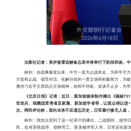
法新社记者：美伊签署谅解备忘录并将举行下阶段和谈。中
林剑：自战事爆发以来，中方一直为止战奔走，为和平尽力
方促和止战、倡导对话、化解分歧的一贯立场和积极努力，为破
秉持习近平主席四点主张精神，劝和不停歇、促谈不止步，为早
《北京日报》记者：近日，新加坡媒体制作播出《揭秘73
世老兵、细菌战受害者及家属、新加坡学者等，让观众得以进一
次。网民评论称，面向未来不应遗忘历史，日军暴行惨无人道，
林剑：我也注意到了这一纪录片的播出。二战期间，侵华日
民，也有苏联战俘、朝鲜劳工、英美被俘军人等。日军还在新加