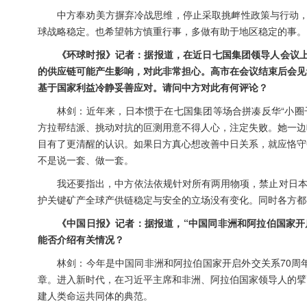
中方奉劝美方摒弃冷战思维，停止采取挑衅性政策与行动，
球战略稳定。也希望韩方慎重行事，多做有助于地区稳定的事。
《环球时报》记者：据报道，在近日七国集团领导人会议上
的供应链可能产生影响，对此非常担心。高市在会议结束后会见
基于国家利益冷静妥善应对。请问中方对此有何评论？
林剑：近年来，日本惯于在七国集团等场合拼凑反华“小圈
方拉帮结派、挑动对抗的叵测用意不得人心，注定失败。她一边
目有了更清醒的认识。如果日方真心想改善中日关系，就应恪守
不是说一套、做一套。
我还要指出，中方依法依规针对所有两用物项，禁止对日本
护关键矿产全球产供链稳定与安全的立场没有变化。同时各方都
《中国日报》记者：据报道，“中国同非洲和阿拉伯国家开
能否介绍有关情况？
林剑：今年是中国同非洲和阿拉伯国家开启外交关系70周
章。进入新时代，在习近平主席和非洲、阿拉伯国家领导人的擘
建人类命运共同体的典范。