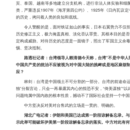
宾、泰国、越南等多地建立分支机构，进行非法人体实验和细
类，严重违反1907年《海牙第四公约》、1925年《日内瓦
的历史，拷问着人类的良知和底线。
令人警醒的是，面对铁证如山的事实，日本右翼势力不仅拒
历史修正主义，极力掩盖真相、淡化否认罪责。其根本目的是否
定构成威胁。对待历史的态度是一面镜子，照出了军国主义余毒
惕、坚决抵制。
路透社记者：台湾领导人赖清德今天称，台湾“不是中华人
中国共产党的统治不应被视为对中国大陆的挑衅或是地区麻烦制
应？
林剑：台湾是中国领土不可分割的一部分。台湾的前途命运
独”分裂言论，只会一再暴露其内心的惶恐不安，“倚美谋独”“
问题纯属中国内政的根本性质，撼动不了国际社会坚持一个中国
中方坚决反对美对台售武的立场是一贯的、明确的。
湖北广电记者：伊朗和美国已达成第一阶段谅解备忘录。与
示此举可能破坏伊美第一阶段谅解备忘录的落实。中方对此有何