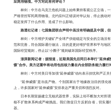
应两用物项。中方对此有何评论？
林剑：中方在乌克兰危机问题上始终秉持客观公正立场，一
严格管控军民两用物项。北约应纠正错误对华认知，停止挑动对
稳定发挥了什么作用、造成了什么影响。
路透社记者：七国集团联合声明中虽没有明确提及中国，但
林剑：中方维护关键矿产全球产供链稳定与安全的立场没有
范和完善，符合国际通行做法，目的是更好维护世界和平与地区
国际经贸规则，停止以“小圈子”规则破坏国际经贸秩序。
澎湃新闻记者：据报道，近期美国先后同日本举行“延伸威
慑”合作。美方还重申将动用包括核力量在内全部防务能力履行
林剑：中方对美日等加强“延伸威慑”动向表示担忧和严正关
“延伸威慑”是冷战产物。个别国家出于地缘政治目的强化
上，许多国家对“延伸威慑”安排表达严重关切和强烈反对。
日本长期宣扬建立无核武器世界，实际上却不断加大对所谓
核不扩散体系构成严峻挑战。我们敦促日方反躬自省，切实履行
器。