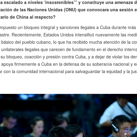
 escalado a niveles ‘insostenibles’” y constituye una amenaza de
zación de las Naciones Unidas (ONU) que convocara una sesión e
tario de China al respecto?
mpuesto un bloqueo integral y sanciones ilegales a Cuba durante más
tre. Recientemente, Estados Unidos intensificó nuevamente las medi
 básico del pueblo cubano, lo que ha recibido mucha atención de la co
unilaterales ilegales que carecen de fundamento en el derecho intern
 su bloqueo, coacción y presión contra Cuba, y a dejar de violar los d
na apoya firmemente a Cuba en la defensa de su soberanía nacional y en
ar con la comunidad internacional para salvaguardar la equidad y la just