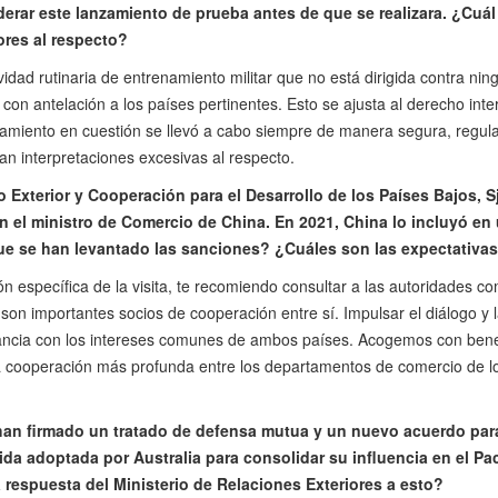
erar este lanzamiento de prueba antes de que se realizara. ¿Cuál 
ores al respecto?
idad rutinaria de entrenamiento militar que no está dirigida contra ning
 con antelación a los países pertinentes. Esto se ajusta al derecho inter
nzamiento en cuestión se llevó a cabo siempre de manera segura, regu
an interpretaciones excesivas al respecto.
 Exterior y Cooperación para el Desarrollo de los Países Bajos, S
 el ministro de Comercio de China. En 2021, China lo incluyó en 
que se han levantado las sanciones? ¿Cuáles son las expectativas
ón específica de la visita, te recomiendo consultar a las autoridades 
 son importantes socios de cooperación entre sí. Impulsar el diálogo y 
nancia con los intereses comunes de ambos países. Acogemos con bene
 cooperación más profunda entre los departamentos de comercio de lo
han firmado un tratado de defensa mutua y un nuevo acuerdo para 
ida adoptada por Australia para consolidar su influencia en el Pací
a respuesta del Ministerio de Relaciones Exteriores a esto?