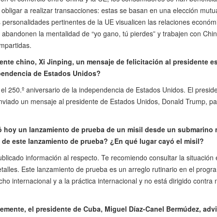
obligar a realizar transacciones: estas se basan en una elección mutu
personalidades pertinentes de la UE visualicen las relaciones económ
 abandonen la mentalidad de “yo gano, tú pierdes” y trabajen con Chin
mpartidas.
ente chino, Xi Jinping, un mensaje de felicitación al presidente
dependencia de Estados Unidos?
l 250.º aniversario de la independencia de Estados Unidos. El preside
enviado un mensaje al presidente de Estados Unidos, Donald Trump, pa
izó hoy un lanzamiento de prueba de un misil desde un submarino 
o de este lanzamiento de prueba? ¿En qué lugar cayó el misil?
blicado información al respecto. Te recomiendo consultar la situación 
alles. Este lanzamiento de prueba es un arreglo rutinario en el prog
cho internacional y a la práctica internacional y no está dirigido contra 
emente, el presidente de Cuba, Miguel Díaz-Canel Bermúdez, advi