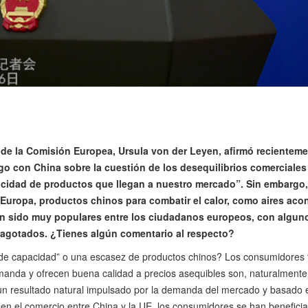
 de la Comisión Europea, Ursula von der Leyen, afirmó recientem
go con China sobre la cuestión de los desequilibrios comerciales 
cidad de productos que llegan a nuestro mercado”. Sin embargo
n Europa, productos chinos para combatir el calor, como aires aco
an sido muy populares entre los ciudadanos europeos, con algun
gotados. ¿Tienes algún comentario al respecto?
de capacidad” o una escasez de productos chinos? Los consumidores ti
nda y ofrecen buena calidad a precios asequibles son, naturalmente, 
 un resultado natural impulsado por la demanda del mercado y basado 
n el comercio entre China y la UE, los consumidores se han benefici