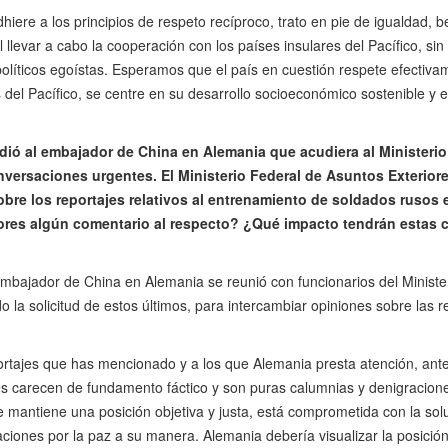
iere a los principios de respeto recíproco, trato en pie de igualdad, 
 llevar a cabo la cooperación con los países insulares del Pacífico, sin
políticos egoístas. Esperamos que el país en cuestión respete efectiva
del Pacífico, se centre en su desarrollo socioeconómico sostenible y e
idió al embajador de China en Alemania que acudiera al Ministeri
nversaciones urgentes. El Ministerio Federal de Asuntos Exterior
re los reportajes relativos al entrenamiento de soldados rusos en
iores algún comentario al respecto? ¿Qué impacto tendrán estas 
mbajador de China en Alemania se reunió con funcionarios del Ministe
o la solicitud de estos últimos, para intercambiar opiniones sobre las 
ortajes que has mencionado y a los que Alemania presta atención, an
tes carecen de fundamento fáctico y son puras calumnias y denigracion
e mantiene una posición objetiva y justa, está comprometida con la soluci
ciones por la paz a su manera. Alemania debería visualizar la posició