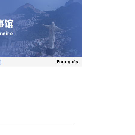
们
Português