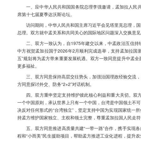
一、应中华人民共和国国务院总理李强邀请，孟加拉人民共和
席第十七届夏季达沃斯论坛。
访问期间，中华人民共和国主席习近平会见塔里克总理，国
总理。双方就中孟关系和共同关心的国际地区问题深入交换意见
二、双方一致认为，自1975年建交以来，中孟政治互信
中方祝贺孟加拉国于2026年2月顺利完成选举，支持孟加拉国
五”规划将为孟方带来重要发展机遇。双方一致同意提升中孟全
更多福祉。
三、双方同意保持高层交往势头，加强治国理政经验交流，
方同意探讨外交、防务“2+2”对话机制。
四、双方重申坚定支持维护彼此核心利益和重大关切。双方
一个中国原则，承认世界上只有一个中国，台湾是中国领土不可
决反对任何形式的“台湾独立”，坚定支持中国为实现国家统一
持孟方维护国家独立、主权和领土完整，尊重孟加拉国人民走符
五、双方同意推进高质量共建“一带一路”合作，携手实现
程和“小而美”民生援助项目，帮助孟方推进工业化进程，提升