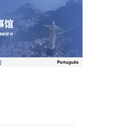
们
Português