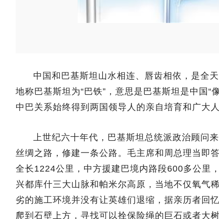
中国和巴基斯坦山水相连、唇齿相依，是全天
地称巴基斯坦为“巴铁”，意思是巴基斯坦是中国“像
中巴关系始终得到两国领导人的亲自培育和广大人
上世纪六十年代，巴基斯坦总统派政治顾问来
丝绸之路，修建一条公路。毛主席和周总理当即
全长1224公里，中方援建巴境内路段600多公
兴都库什三大山脉和帕米尔高原，当地不仅氧气
劣的施工环境并没有让英雄们退缩，据亲历者回忆
爬到石壁上方，寻找可以拴保险绳的巨石或者大