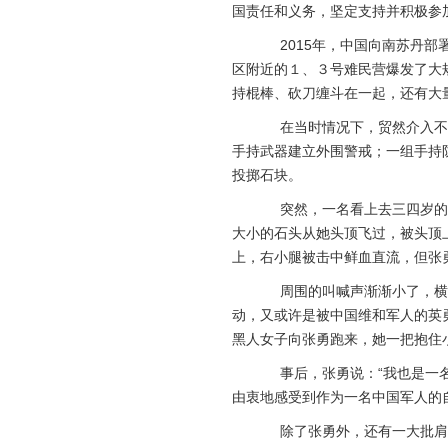
国责任和义务，坚定支持并积极参
2015年，中国向南苏丹部
区附近的１、３号难民营爆发了大
持棍棒、砍刀缠斗在一起，还有大
在当时情况下，贸然介入不仅
手持武器建立外围警戒；一组手持
投掷石块。
突然，一名看上去三四岁的黑
大小的石头从她头顶飞过，被头顶
上，右小腿被击中鲜血直流，但张
周围的叫喊声渐渐小了，横飞
动，又或许是被中国维和军人的英
黑人女子向张勇跑来，她一把抱住
事后，张勇说：“我也是一名
由衷地感受到作为一名中国军人的
除了张勇外，还有一大批肩负