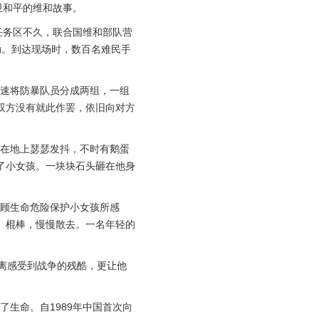
卫和平的维和故事。
任务区不久，联合国维和部队营
动。到达现场时，数百名难民手
速将防暴队员分成两组，一组
双方没有就此作罢，依旧向对方
在地上瑟瑟发抖，不时有鹅蛋
了小女孩。一块块石头砸在他身
顾生命危险保护小女孩所感
、棍棒，慢慢散去。一名年轻的
离感受到战争的残酷，更让他
生命。自1989年中国首次向