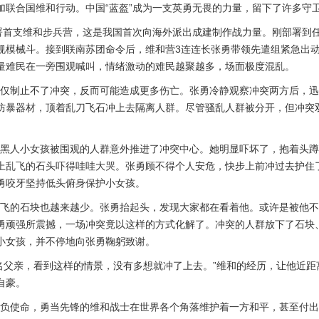
加联合国维和行动。中国“蓝盔”成为一支英勇无畏的力量，留下了许多守
署首支维和步兵营，这是我国首次向海外派出成建制作战力量。刚部署到
规模械斗。接到联南苏团命令后，维和营3连连长张勇带领先遣组紧急出
量难民在一旁围观喊叫，情绪激动的难民越聚越多，场面极度混乱。
制止不了冲突，反而可能造成更多伤亡。张勇冷静观察冲突两方后，迅
防暴器材，顶着乱刀飞石冲上去隔离人群。尽管骚乱人群被分开，但冲突
人小女孩被围观的人群意外推进了冲突中心。她明显吓坏了，抱着头蹲
上乱飞的石头吓得哇哇大哭。张勇顾不得个人安危，快步上前冲过去护住
勇咬牙坚持低头俯身保护小女孩。
的石块也越来越少。张勇抬起头，发现大家都在看着他。或许是被他不
勇顽强所震撼，一场冲突竟以这样的方式化解了。冲突的人群放下了石块
小女孩，并不停地向张勇鞠躬致谢。
父亲，看到这样的情景，没有多想就冲了上去。”维和的经历，让他近距
自豪。
使命，勇当先锋的维和战士在世界各个角落维护着一方和平，甚至付出了