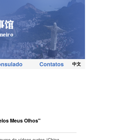
onsulado
Contatos
中文
pelos Meus Olhos"
curso de vídeos curtos “China