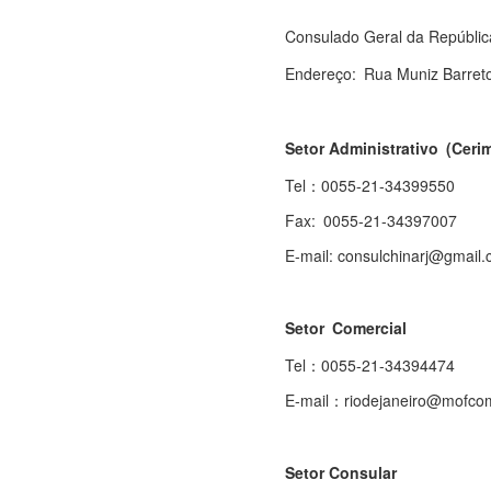
Consulado Geral da República
Endereço: Rua Muniz Barreto
Setor Administrativo (Ceri
Tel：0055-21-34399550
Fax: 0055-21-34397007
E-mail: consulchinarj@gmail.c
Seto
r Comercial
Tel：0055-21-34394474
E-mail：riodejaneiro@mofcom
Setor Consular