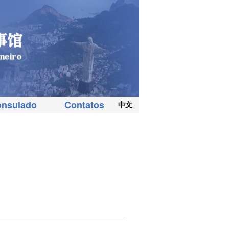
onsulado
Contatos
中文