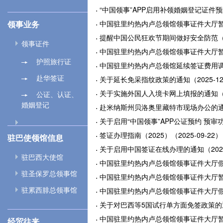
“中国领事”APP启用补领婚姻登记证件预约
领事业务
中国驻里约热内卢总领馆领事证件大厅暂停对
提醒中国公民狂欢节期间做好安全防范（202
领事证件
中国驻里约热内卢总领馆领事证件大厅暂停对
护照旅行证
中国驻里约热内卢总领馆延续签证费用调减措
赴华签证
关于延长免采指纹政策的通知（2025-12
关于实施外国人入境卡网上填报的通知（202
公证、认证、
婚姻登记
赴米纳斯州贝洛奥里藏特市现场办公的通知（
关于启用“中国领事”APP公证预约 预审功能
签证办理指南（2025）（2025-09-22）
驻巴使领馆信息
关于启用中国签证在线办理的通知（2025-
驻巴西大使馆
中国驻里约热内卢总领馆领事证件大厅假期暂
驻圣保罗总领事馆
中国驻里约热内卢总领馆领事证件大厅暂停对
驻累西腓总领事馆
中国驻里约热内卢总领馆领事证件大厅假期暂
关于对巴西等5国试行单方面免签政策的通知（
中国驻里约热内卢总领馆领事证件大厅暂停对
经贸往来