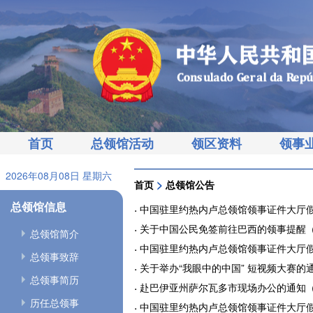
首页
总领馆活动
领区资料
领事
2026年08月08日 星期六
>
首页
总领馆公告
总领馆信息
中国驻里约热内卢总领馆领事证件大厅假期暂
关于中国公民免签前往巴西的领事提醒（202
总领馆简介
中国驻里约热内卢总领馆领事证件大厅假期暂
总领事致辞
关于举办“我眼中的中国” 短视频大赛的通知（
总领事简历
赴巴伊亚州萨尔瓦多市现场办公的通知（202
历任总领事
中国驻里约热内卢总领馆领事证件大厅假期暂