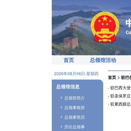
首页
总领馆活动
2026年08月06日 星期四
>
首页
驻巴
总领馆信息
驻巴西大使馆
驻圣保罗总领
总领馆简介
驻累西腓总领
总领事致辞
总领事简历
历任总领事