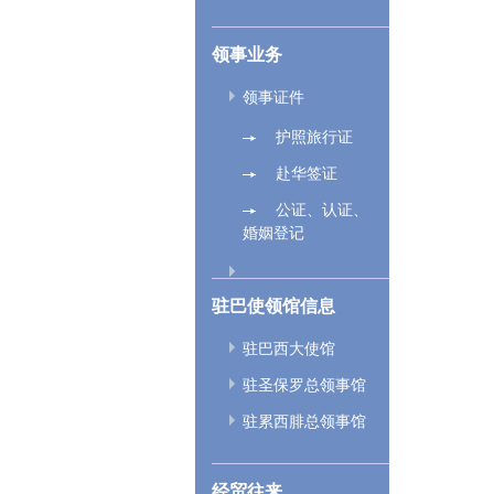
领事业务
领事证件
护照旅行证
赴华签证
公证、认证、
婚姻登记
驻巴使领馆信息
驻巴西大使馆
驻圣保罗总领事馆
驻累西腓总领事馆
经贸往来