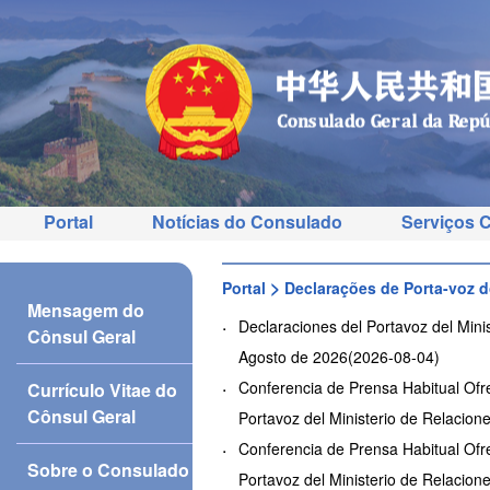
Portal
Notícias do Consulado
Serviços 
>
Portal
Declarações de Porta-voz d
Mensagem do
Declaraciones del Portavoz del Minis
Cônsul Geral
Agosto de 2026(2026-08-04)
Conferencia de Prensa Habitual Ofre
Currículo Vitae do
Cônsul Geral
Portavoz del Ministerio de Relacion
Conferencia de Prensa Habitual Ofre
Sobre o Consulado
Portavoz del Ministerio de Relacion