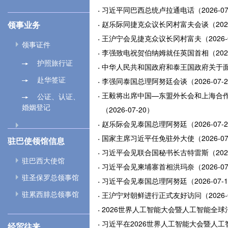
习近平同巴西总统卢拉通电话（2026-07
领事业务
赵乐际同捷克众议长冈村富夫会谈（2026-
王沪宁会见捷克众议长冈村富夫（2026-0
领事证件
李强致电祝贺伯纳姆就任英国首相（2026-
护照旅行证
中华人民共和国政府和泰王国政府关于面向
赴华签证
李强同泰国总理阿努廷会谈（2026-07-2
王毅将出席中国—东盟外长会和上海合
公证、认证、
婚姻登记
（2026-07-20）
赵乐际会见泰国总理阿努廷（2026-07-2
国家主席习近平任免驻外大使（2026-07
驻巴使领馆信息
习近平会见联合国秘书长古特雷斯（2026-
驻巴西大使馆
习近平会见柬埔寨首相洪玛奈（2026-07
驻圣保罗总领事馆
习近平会见泰国总理阿努廷（2026-07-1
驻累西腓总领事馆
王沪宁对朝鲜进行正式友好访问（2026-0
2026世界人工智能大会暨人工智能全球治
习近平在2026世界人工智能大会暨人
经贸往来