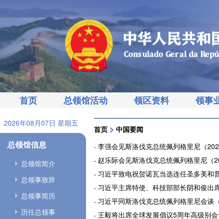
首页
总领馆活动
领区资料
领事
2026年08月07日 星期五
>
首页
中国要闻
总领馆信息
李强会见斯洛伐克总统佩列格里尼（2026-
赵乐际会见斯洛伐克总统佩列格里尼（2026
总领馆简介
习近平致电祝贺诺瓦当选连任圣多美和普林西
总领事致辞
习近平主席特使、科技部部长阴和俊出席秘鲁
总领事简历
习近平同斯洛伐克总统佩列格里尼会谈（202
历任总领事
王毅将出席全球发展倡议5周年高级别会议（2